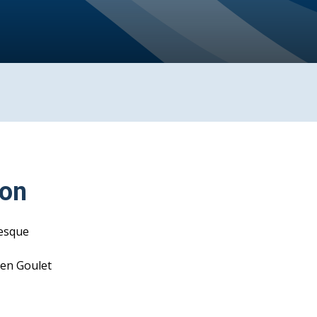
ion
esque
ien Goulet