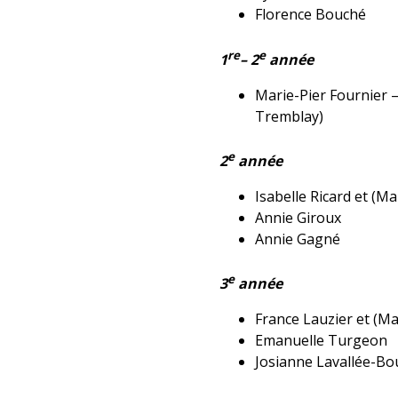
Florence Bouché
re
e
1
– 2
année
Marie-Pier Fournier 
Tremblay)
e
2
année
Isabelle Ricard et (
Annie Giroux
Annie Gagné
e
3
année
France Lauzier et (M
Emanuelle Turgeon
Josianne Lavallée-Bo