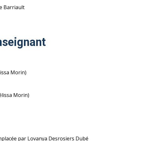
e Barriault
nseignant
issa Morin)
lissa Morin)
mplacée par Lovanya Desrosiers Dubé