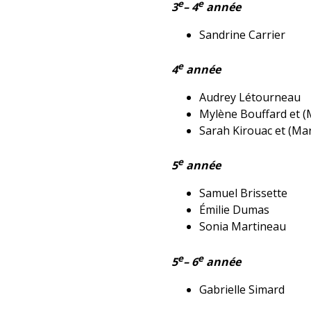
e
e
3
– 4
année
Sandrine Carrier
e
4
année
Audrey Létourneau
Mylène Bouffard et (
Sarah Kirouac et (Ma
e
5
année
Samuel Brissette
Émilie Dumas
Sonia Martineau
e
e
5
– 6
année
Gabrielle Simard