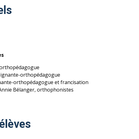
els
es
 orthopédagogue
seignante-orthopédagogue
nante-orthopédagogue et francisation
 Annie Bélanger, orthophonistes
élèves