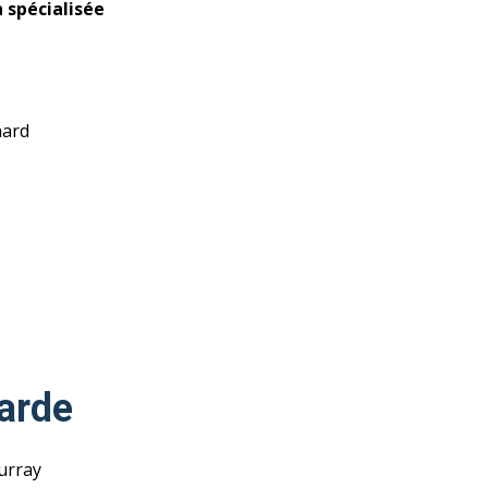
 spécialisée
hard
arde
urray