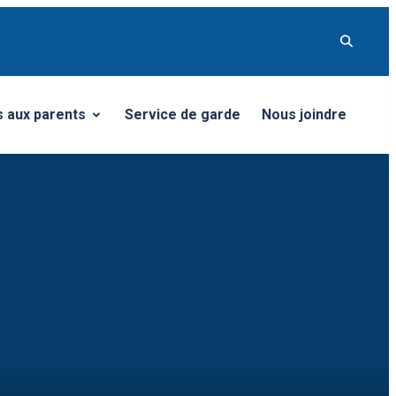
s aux parents
Service de garde
Nous joindre
u
er le sous-menu