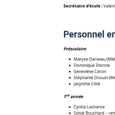
Secrétaire d’école :
Valéri
Personnel e
Préscolaire
Maryse Darveau (Mél
Dominique Dionne
Geneviève Caron
Stéphanie Drouin (Mé
Jacynthe Côté
re
1
année
Cyntia Lachance
Sylvie Bouchard – re