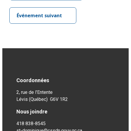
Événement suivant
Coordonnées
2, rue de l’Entente
Lévis (Québec) G6V 1R2
Nous joindre
418 838-8545
st-dominique@cssdn.gouv.qc.ca