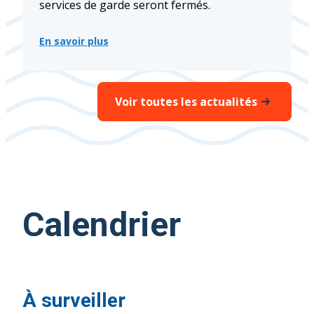
services de garde seront fermés.
En savoir plus
:
Annonce
de
fermeture
des
Voir toutes les actualités
établissements
du
Centre
de
services
scolaire
des
Navigateurs
le
jeudi
Calendrier
13
février
2025
À surveiller