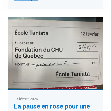
:
Conseil
d’administration
du
CSSDN
:
Parent
du
district #4
19 février 2026
La pause en rose pour une