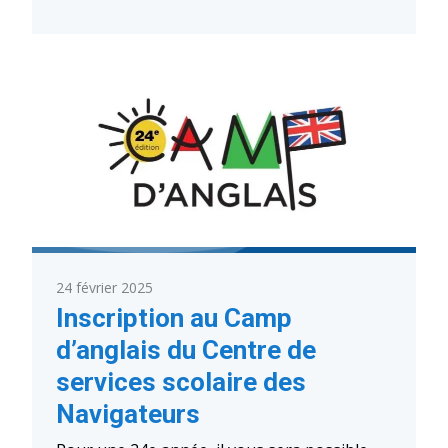
:
Guide
pratique
pour
les
parents
–
Année
scolaire
2025-
2026
24 février 2025
Inscription au Camp
d’anglais du Centre de
services scolaire des
Navigateurs