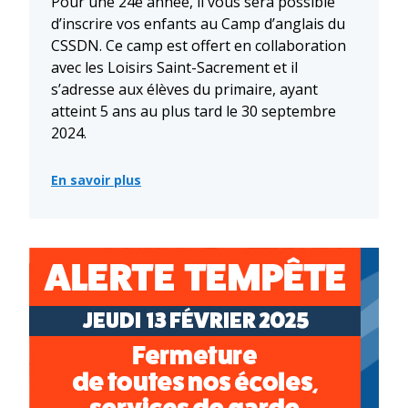
Pour une 24e année, il vous sera possible
d’inscrire vos enfants au Camp d’anglais du
CSSDN. Ce camp est offert en collaboration
avec les Loisirs Saint-Sacrement et il
s’adresse aux élèves du primaire, ayant
atteint 5 ans au plus tard le 30 septembre
2024.
En savoir plus
:
Inscription
au
Camp
d’anglais
du
Centre
de
services
scolaire
des
Navigateurs