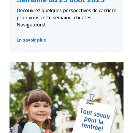
Découvrez quelques perspectives de carrière
pour vous cette semaine, chez les
Navigateurs!
En savoir plus
:
⭐️
📢
Emplois
en
vedette
–
Semaine
du
25
août
2025