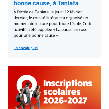
bonne cause, à Taniata
À l’école de Taniata, le jeudi 12 février
dernier, le comité littératie a organisé un
moment de lecture pour toute l’école. Cette
activité a été appelée « La pause en rose
pour une bonne cause ».
En savoir plus
:
La
pause
en
rose
pour
une
bonne
cause,
à
Taniata