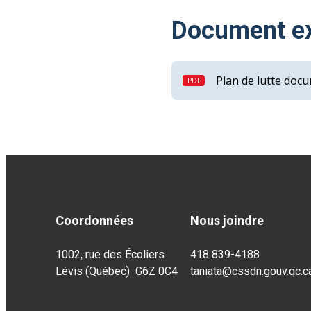
Document exp
Plan de lutte doc
Coordonnées
Nous joindre
1002, rue des Écoliers
418 839-4188
Lévis (Québec) G6Z 0C4
taniata@cssdn.gouv.qc.c