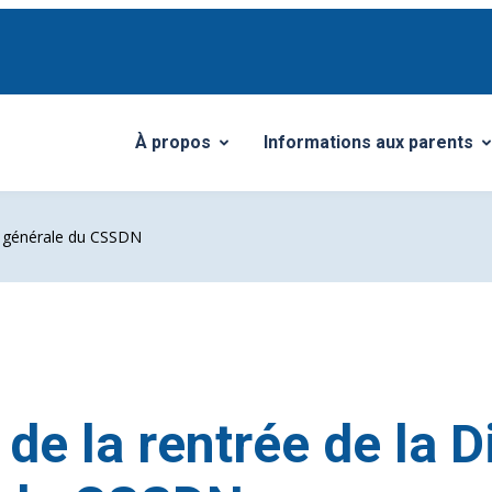
À propos
Informations aux parents
Ouvrir/Fermer le sous-menu
Ouvrir/Fermer le sous-me
n générale du CSSDN
e la rentrée de la D