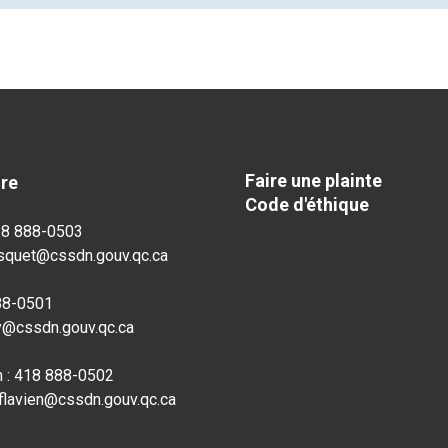
Faire une plainte
dre
Code d'éthique
18 888-0503
osquet@cssdn.gouv.qc.ca
888-0501
ly@cssdn.gouv.qc.ca
n : 418 888-0502
-flavien@cssdn.gouv.qc.ca