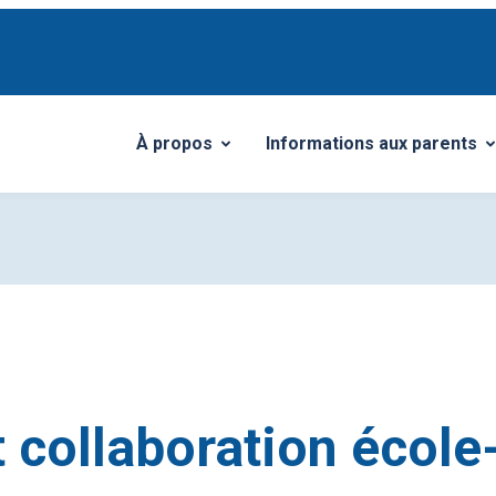
À propos
Informations aux parents
Ouvrir/Fermer le sous-menu
Ouvrir/Fermer le sous-me
et collaboration école