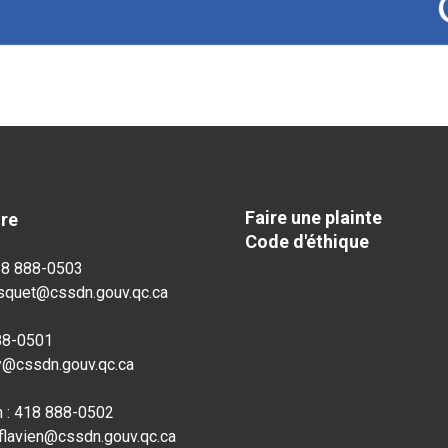
Faire une plainte
dre
Code d'éthique
18 888-0503
osquet@cssdn.gouv.qc.ca
888-0501
ly@cssdn.gouv.qc.ca
n : 418 888-0502
-flavien@cssdn.gouv.qc.ca