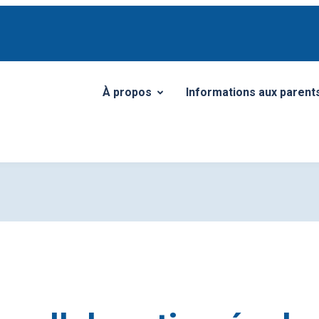
À propos
Informations aux parent
Ouvrir/Fermer le sous-menu
Ouvrir/Fermer le sous-