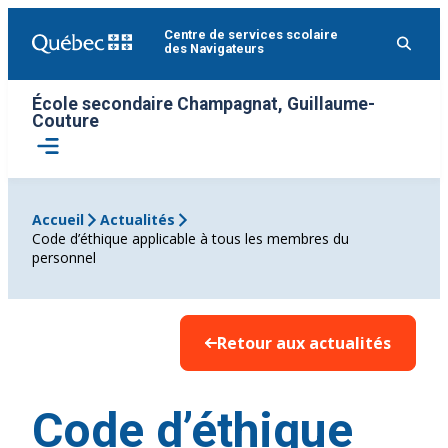
Aller
Centre de services scolaire
au
des Navigateurs
contenu
École secondaire Champagnat, Guillaume-
Couture
Ouvrir
le
menu
Accueil
Actualités
Code d’éthique applicable à tous les membres du
personnel
Retour aux actualités
Code d’éthique