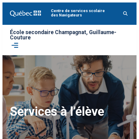
Aller
Centre de services scolaire
au
des Navigateurs
contenu
École secondaire Champagnat, Guillaume-
Couture
Ouvrir
le
menu
Services à l’élève