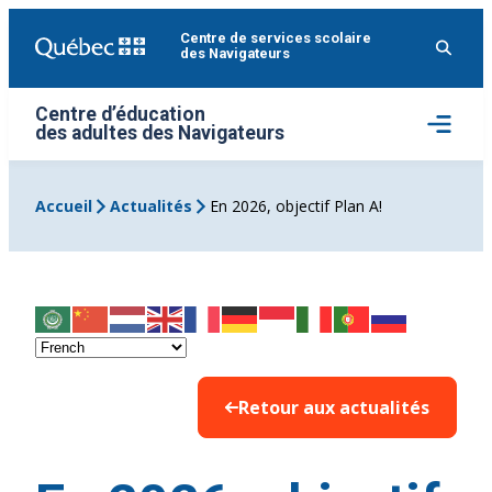
Aller
Centre de services scolaire
au
des Navigateurs
contenu
Centre d’éducation
Ouvrir
des adultes des Navigateurs
le
menu
Accueil
Actualités
En 2026, objectif Plan A!
Retour aux actualités