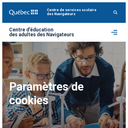
Aller
Centre de services scolaire
au
des Navigateurs
contenu
Centre d’éducation
Ouvrir
des adultes des Navigateurs
le
menu
Paramètres de
cookies