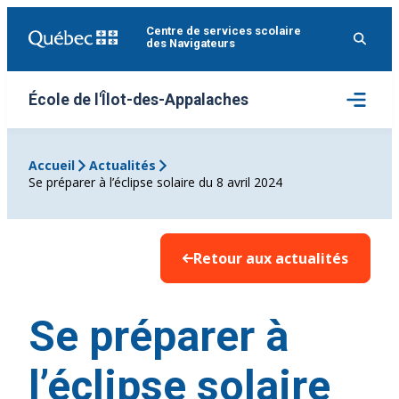
Aller
Centre de services scolaire
au
des Navigateurs
contenu
Ouvrir
École de l'Îlot-des-Appalaches
le
menu
Accueil
Actualités
Se préparer à l’éclipse solaire du 8 avril 2024
Retour aux actualités
Se préparer à
l’éclipse solaire