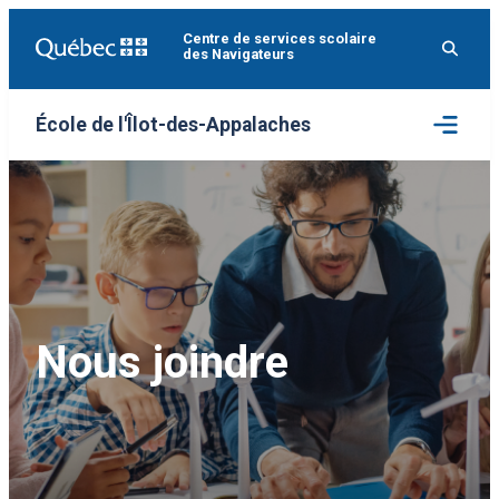
Aller
Centre de services scolaire
au
des Navigateurs
contenu
Ouvrir
École de l'Îlot-des-Appalaches
le
menu
Nous joindre