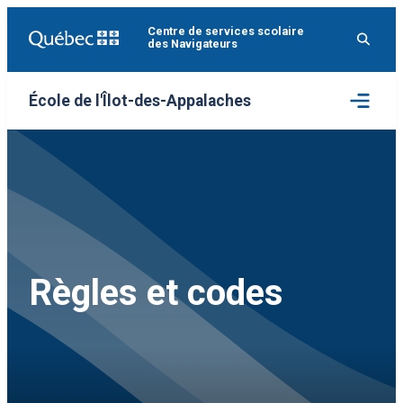
Aller
Centre de services scolaire
au
des Navigateurs
contenu
Ouvrir
École de l'Îlot-des-Appalaches
le
menu
Règles et codes