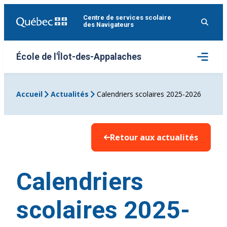
Aller
Centre de services scolaire
au
des Navigateurs
contenu
Ouvrir
École de l'Îlot-des-Appalaches
le
menu
Accueil
Actualités
Calendriers scolaires 2025-2026
Retour aux actualités
Calendriers
scolaires 2025-