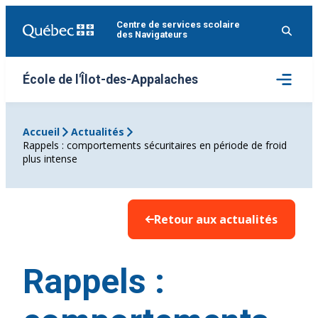
Aller
Centre de services scolaire
au
des Navigateurs
contenu
Ouvrir
École de l'Îlot-des-Appalaches
le
menu
Accueil
Actualités
Rappels : comportements sécuritaires en période de froid
plus intense
Retour aux actualités
Rappels :