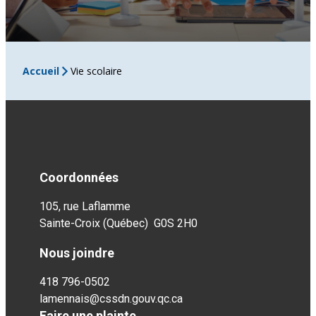
Accueil
Vie scolaire
Coordonnées
105, rue Laflamme
Sainte-Croix (Québec) G0S 2H0
Nous joindre
418 796-0502
lamennais@cssdn.gouv.qc.ca
Faire une plainte