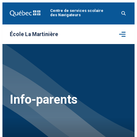
Aller
Centre de services scolaire
au
des Navigateurs
contenu
Ouvrir
École La Martinière
le
menu
Info-parents