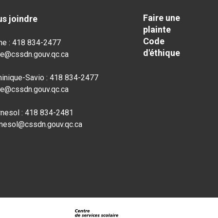
Faire une
s joindre
plainte
Code
he : 418 834-2477
d'éthique
he@cssdn.gouv.qc.ca
inique-Savio : 418 834-2477
he@cssdn.gouv.qc.ca
rnesol : 418 834-2481
rnesol@cssdn.gouv.qc.ca