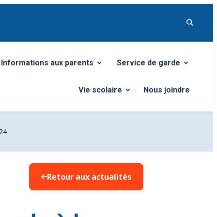
Informations aux parents
Service de garde
Ouvrir/Fermer le sous-menu
Ouvrir/Fermer le sous-me
Vie scolaire
Nous joindre
Ouvrir/Fermer le sous-menu
024
Retour aux actualités