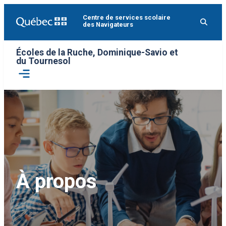
Aller
Centre de services scolaire
au
des Navigateurs
contenu
Écoles de la Ruche, Dominique-Savio et
du Tournesol
Ouvrir
le
menu
À propos