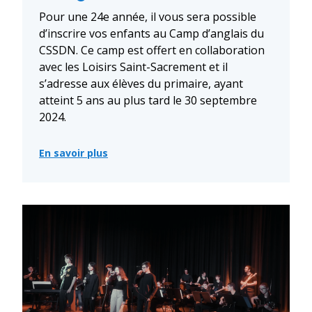
Pour une 24e année, il vous sera possible
d’inscrire vos enfants au Camp d’anglais du
CSSDN. Ce camp est offert en collaboration
avec les Loisirs Saint-Sacrement et il
s’adresse aux élèves du primaire, ayant
atteint 5 ans au plus tard le 30 septembre
2024.
En savoir plus
:
Inscription
au
Camp
d’anglais
du
Centre
de
services
scolaire
des
Navigateurs