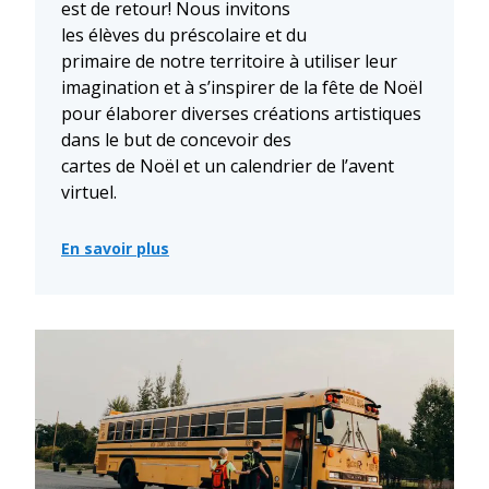
est de retour! Nous invitons
les élèves du préscolaire et du
primaire de notre territoire à utiliser leur
imagination et à s’inspirer de la fête de Noël
pour élaborer diverses créations artistiques
dans le but de concevoir des
cartes de Noël et un calendrier de l’avent
virtuel.
En savoir plus
:
🎁
Le
concours
«
Noël
m’inspire
»,
destiné
à
nos
élèves
du