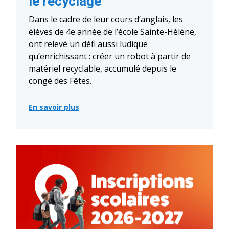
le recyclage
Dans le cadre de leur cours d’anglais, les
élèves de 4e année de l’école Sainte-Hélène,
ont relevé un défi aussi ludique
qu’enrichissant : créer un robot à partir de
matériel recyclable, accumulé depuis le
congé des Fêtes.
En savoir plus
:
Résultats
créatifs
d’une
rencontre
entre
l’anglais
et
le
recyclage