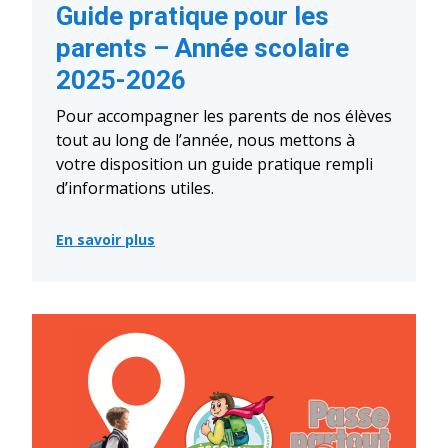
Guide pratique pour les
parents – Année scolaire
2025-2026
Pour accompagner les parents de nos élèves
tout au long de l’année, nous mettons à
votre disposition un guide pratique rempli
d’informations utiles.
En savoir plus
:
Guide
pratique
pour
les
parents
–
Année
scolaire
2025-
2026