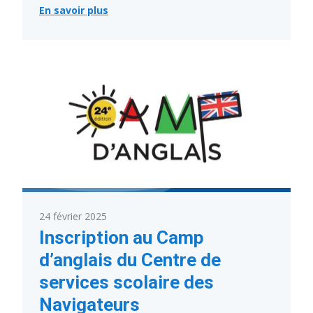
En savoir plus
:
Inscriptions
scolaires
pour
la
maternelle
4
ans
et
le
programme
Passe-
partout
2025-
2026
du
10
au
24 février 2025
21
mars
Inscription au Camp
2025
d’anglais du Centre de
services scolaire des
Navigateurs