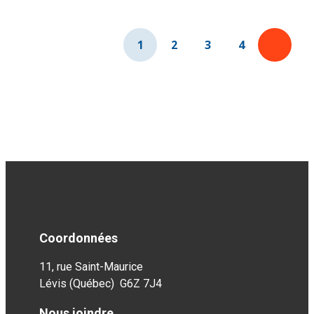
harmonie
avec
la
musique
1
2
3
4
Coordonnées
11, rue Saint-Maurice
Lévis (Québec) G6Z 7J4
Nous joindre