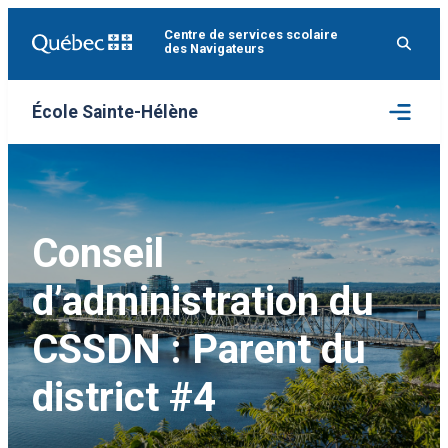
Aller
Centre de services scolaire
au
des Navigateurs
contenu
Ouvrir
École Sainte-Hélène
le
menu
Conseil
d’administration du
CSSDN : Parent du
district #4