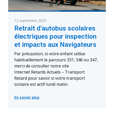
préscolaire
et
du
primaire,
est
12 septembre 2025
de
retour!
Retrait d’autobus scolaires
électriques pour inspection
et impacts aux Navigateurs
Par précaution, si votre enfant utilise
habituellement le parcours 331, 346 ou 347,
merci de consulter notre site
Internet Retards Actuels – Transport
Retard pour savoir si votre transport
scolaire est actif lundi matin.
En savoir plus
:
Retrait
d’autobus
scolaires