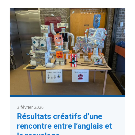
du
CSSDN
:
Parent
du
district #4
3 février 2026
Résultats créatifs d’une
rencontre entre l’anglais et