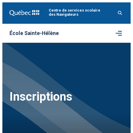
Aller
Centre de services scolaire
au
des Navigateurs
contenu
Ouvrir
École Sainte-Hélène
le
menu
Inscriptions