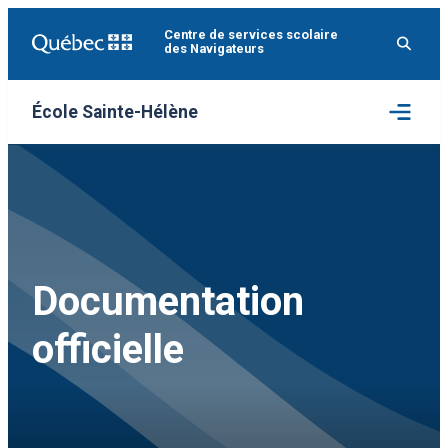
Aller
Centre de services scolaire
au
des Navigateurs
contenu
Ouvrir
École Sainte-Hélène
le
menu
Documentation
officielle