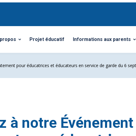
 propos
Projet éducatif
Informations aux parents
vrir/Fermer le sous-menu
Ouvrir/Fermer le sous-me
utement pour éducatrices et éducateurs en service de garde du 6 se
ez à notre Événement