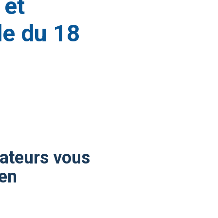
 et
de du 18
gateurs vous
ien