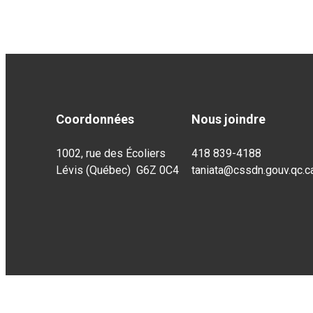
Coordonnées
Nous joindre
1002, rue des Écoliers
418 839-4188
Lévis (Québec) G6Z 0C4
taniata@cssdn.gouv.qc.c