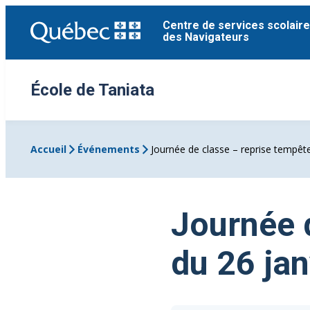
Aller
Centre de services scolaire
au
des Navigateurs
contenu
École de Taniata
Accueil
Événements
Journée de classe – reprise tempête
Journée 
du 26 jan