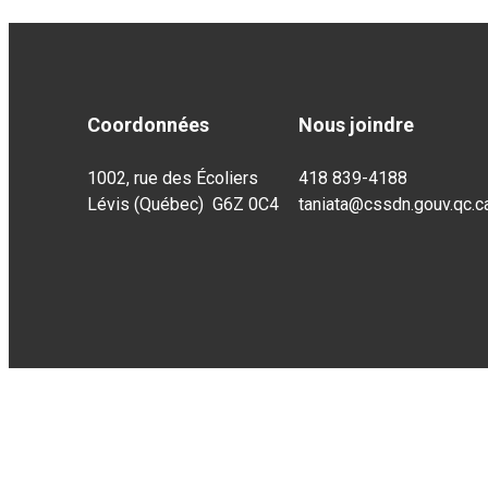
Coordonnées
Nous joindre
1002, rue des Écoliers
418 839-4188
Lévis (Québec) G6Z 0C4
taniata@cssdn.gouv.qc.c