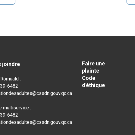
Faire une
 joindre
plainte
Code
-Romuald :
d'éthique
839-6482
tiondesadultes@cssdn.gouv.qc.ca
e multiservice :
839-6482
tiondesadultes@cssdn.gouv.qc.ca