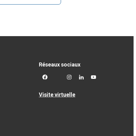
Réseaux sociaux
facebook
twitter
googleplus
googleplus
googleplus
Visite virtuelle