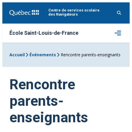
Aller
Centre de services scolaire
au
des Navigateurs
contenu
Ouvrir
École Saint-Louis-de-France
le
menu
Accueil
Événements
Rencontre parents-enseignants
Rencontre
parents-
enseignants