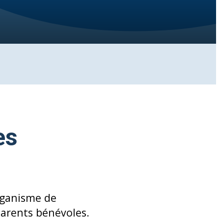
es
rganisme de
parents bénévoles.