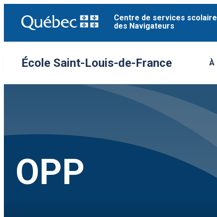
Aller
Centre de services scolaire
au
des Navigateurs
contenu
École Saint-Louis-de-France
À
Ou
OPP