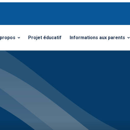
 propos
Projet éducatif
Informations aux parents
vrir/Fermer le sous-menu
Ouvrir/Fermer le sous-me