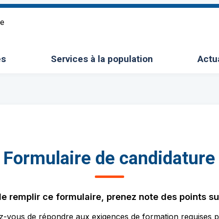
re
es
Services à la population
Actu
le sous-menu
Ouvrir/Fermer le sous-menu
Formulaire de candidature
e remplir ce formulaire, prenez note des points su
-vous de répondre aux exigences de formation requises po