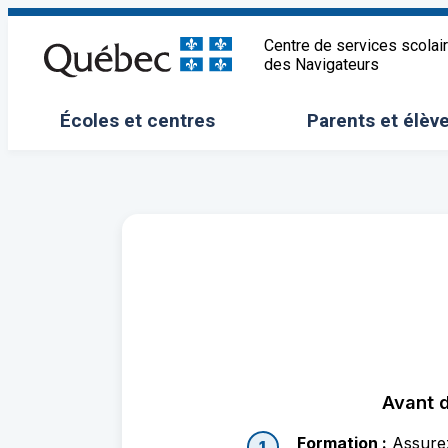
Aller
au
Centre de services scolai
des Navigateurs
contenu
Écoles et centres
Parents et élèv
Ouvrir/Fermer le sous-menu
Ouvrir/Fermer 
Avant d
Formation :
Assurez