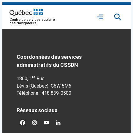
Aller
au
Ouvrir
contenu
Centre de services scolaire
le
des Navigateurs
menu
Coordonnées des services
administratifs du CSSDN
re
1860, 1
Rue
Lévis (Québec) G6W 5M6
Téléphone : 418 839-0500
Réseaux sociaux
facebook
googleplus
googleplus
googleplus