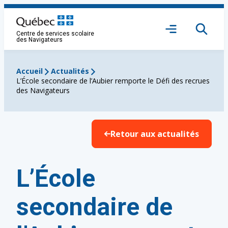
Aller
au
Ouvrir
contenu
Centre de services scolaire
le
des Navigateurs
menu
Accueil
Actualités
L’École secondaire de l’Aubier remporte le Défi des recrues
des Navigateurs
Retour aux actualités
L’École
secondaire de