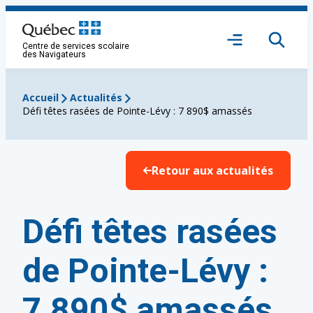
Aller
au
Ouvrir
contenu
Centre de services scolaire
le
des Navigateurs
menu
Accueil
Actualités
Défi têtes rasées de Pointe-Lévy : 7 890$ amassés
Retour aux actualités
Défi têtes rasées
de Pointe-Lévy :
7 890$ amassés