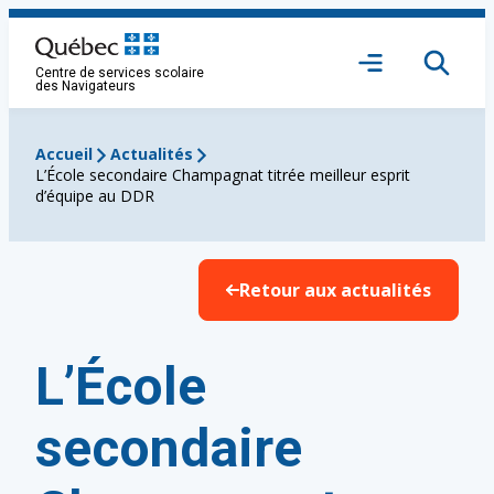
Aller
au
Ouvrir
contenu
Centre de services scolaire
le
des Navigateurs
menu
Accueil
Actualités
L’École secondaire Champagnat titrée meilleur esprit
d’équipe au DDR
Retour aux actualités
L’École
secondaire