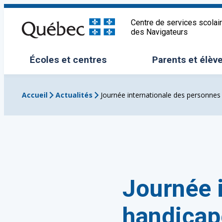
Aller
au
Centre de services scolai
des Navigateurs
contenu
Écoles et centres
Parents et élèv
Ouvrir/Fermer le sous-menu
Ouvrir/Fermer 
Accueil
Actualités
Journée internationale des personne
Journée 
handicap