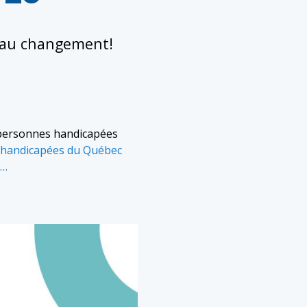
t au changement!
s personnes handicapées
 handicapées du Québec
s…