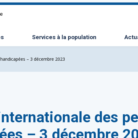
re
es
Services à la population
Actu
le sous-menu
Ouvrir/Fermer le sous-menu
s handicapées – 3 décembre 2023
internationale des p
ées – 3 décembre 2