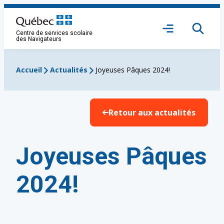
Aller
au
Ouvrir
contenu
Centre de services scolaire
le
des Navigateurs
menu
Accueil
Actualités
Joyeuses Pâques 2024!
Retour aux actualités
Joyeuses Pâques
2024!