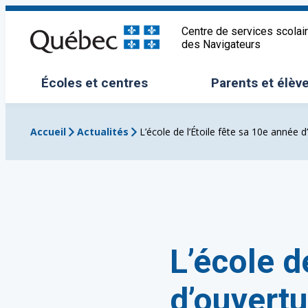
Aller
au
Centre de services scolai
des Navigateurs
contenu
Écoles et centres
Parents et élèv
Ouvrir/Fermer le sous-menu
Ouvrir/Fermer 
Accueil
Actualités
L’école de l’Étoile fête sa 10e année d
L’école d
d’ouvertu