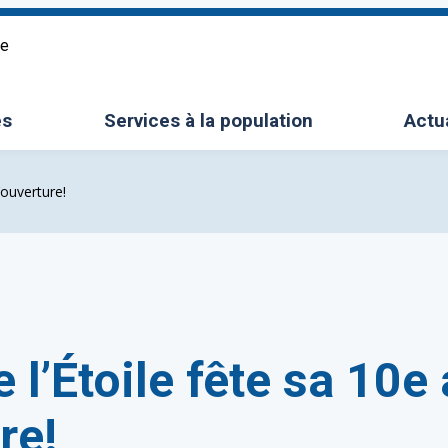
re
es
Services à la population
Actu
le sous-menu
Ouvrir/Fermer le sous-menu
’ouverture!
e l’Étoile fête sa 10e
re!