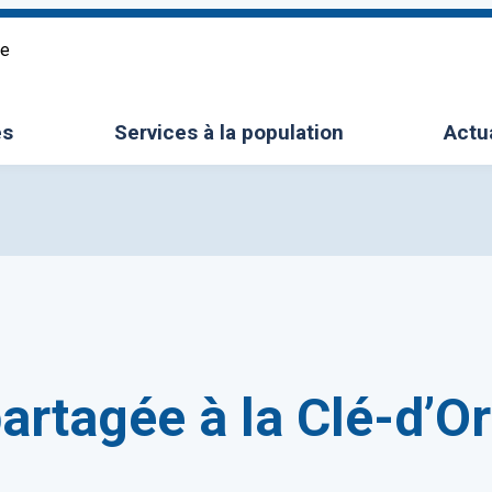
re
es
Services à la population
Actu
le sous-menu
Ouvrir/Fermer le sous-menu
artagée à la Clé-d’Or