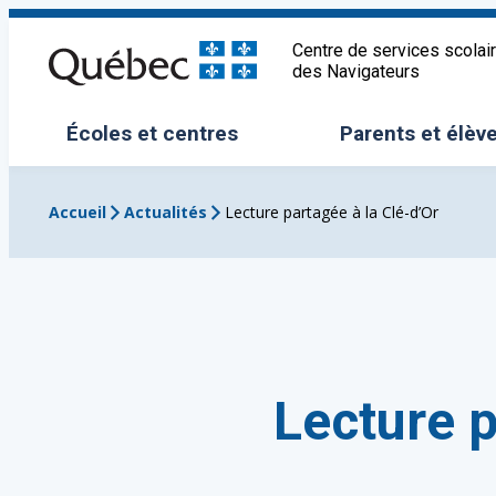
Aller
au
Centre de services scolai
des Navigateurs
contenu
Écoles et centres
Parents et élèv
Ouvrir/Fermer le sous-menu
Ouvrir/Fermer 
Accueil
Actualités
Lecture partagée à la Clé-d’Or
Lecture p