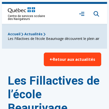
Aller
au
Ouvrir
contenu
Centre de services scolaire
le
des Navigateurs
menu
Accueil
Actualités
Les Fillactives de l’école Beaurivage découvrent le plein air
Retour aux actualités
Les Fillactives de
l’école
Beaurivage