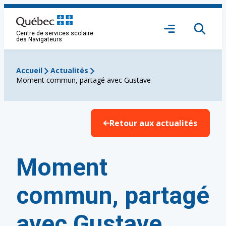
Aller
au
Ouvrir
contenu
Centre de services scolaire
le
des Navigateurs
menu
Accueil
Actualités
Moment commun, partagé avec Gustave
Retour aux actualités
Moment
commun, partagé
avec Gustave