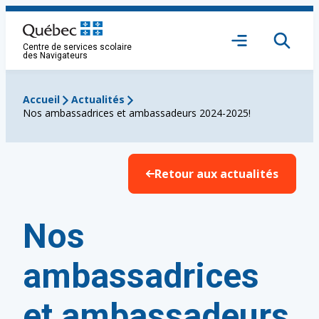
Aller
au
Ouvrir
contenu
Centre de services scolaire
le
des Navigateurs
menu
Accueil
Actualités
Nos ambassadrices et ambassadeurs 2024-2025!
Retour aux actualités
Nos
ambassadrices
et ambassadeurs