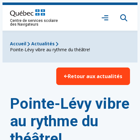
Aller
au
Ouvrir
contenu
Centre de services scolaire
le
des Navigateurs
menu
Accueil
Actualités
Pointe-Lévy vibre au rythme du théâtre!
Retour aux actualités
Pointe-Lévy vibre
au rythme du
théâtre!