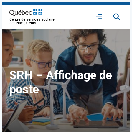
Aller
au
Ouvrir
contenu
Centre de services scolaire
le
des Navigateurs
menu
SRH – Affichage de
poste