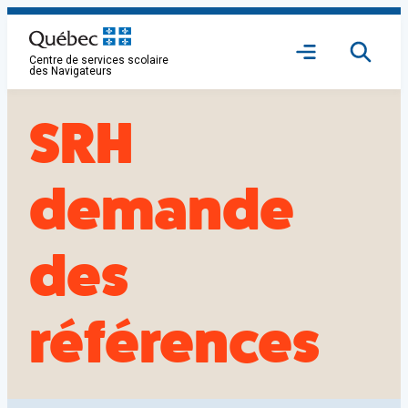
Aller
au
Ouvrir
contenu
Centre de services scolaire
le
des Navigateurs
menu
SRH
demande
des
références