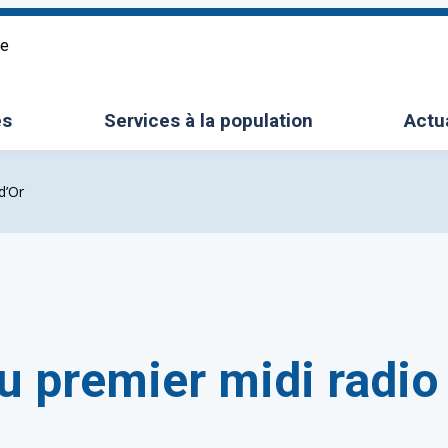
re
es
Services à la population
Actu
le sous-menu
Ouvrir/Fermer le sous-menu
d’Or
 premier midi radio 