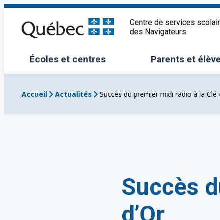
Aller
au
Centre de services scolai
des Navigateurs
contenu
Écoles et centres
Parents et élèv
Ouvrir/Fermer le sous-menu
Ouvrir/Fermer 
Accueil
Actualités
Succès du premier midi radio à la Clé-
Succès du
d’Or