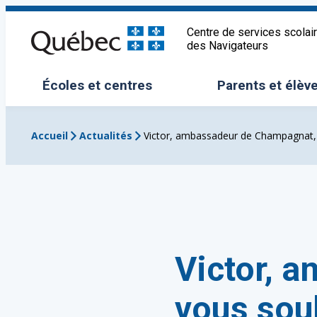
Aller
au
Centre de services scolai
des Navigateurs
contenu
Écoles et centres
Parents et élèv
Ouvrir/Fermer le sous-menu
Ouvrir/Fermer 
Accueil
Actualités
Victor, ambassadeur de Champagnat,
Victor, 
vous sou