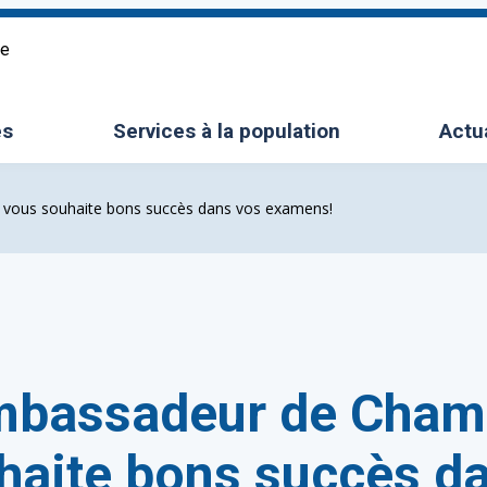
re
es
Services à la population
Actu
le sous-menu
Ouvrir/Fermer le sous-menu
 vous souhaite bons succès dans vos examens!
ambassadeur de Cham
haite bons succès d