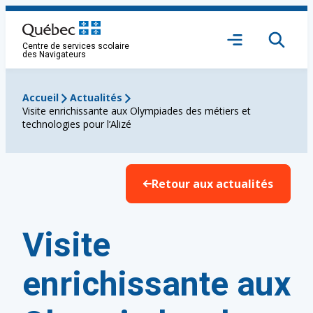
Aller
au
Ouvrir
contenu
Centre de services scolaire
le
des Navigateurs
menu
Accueil
Actualités
Visite enrichissante aux Olympiades des métiers et
technologies pour l’Alizé
Retour aux actualités
Visite
enrichissante aux