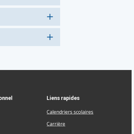
Op
en
Op
en
Op
en
onnel
Liens rapides
Calendriers scolaires
Carrière