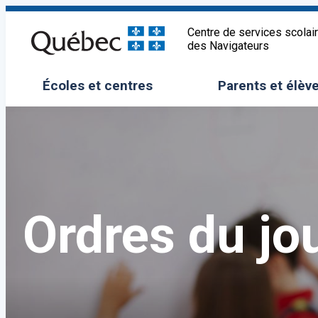
Aller
au
Centre de services scolai
des Navigateurs
contenu
Écoles et centres
Parents et élèv
Ouvrir/Fermer le sous-menu
Ouvrir/Fermer 
Ordres du jo