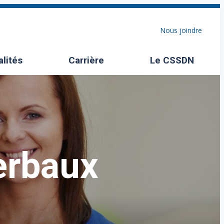
Nous joindre
alités
Carrière
Le CSSDN
Ouvrir/Fermer l
erbaux