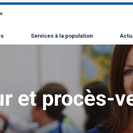
re
es
Services à la population
Actu
le sous-menu
Ouvrir/Fermer le sous-menu
ur et procès-v